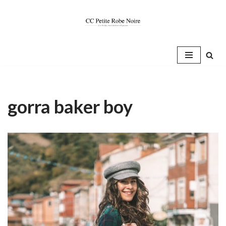
Saltar
al
contenido
gorra baker boy