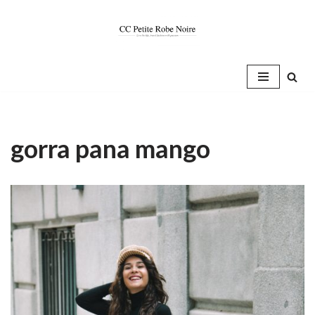
Saltar
al
contenido
gorra pana mango