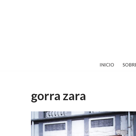
Saltar
al
contenido
INICIO
SOBR
gorra zara