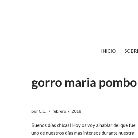
Saltar
al
contenido
INICIO
SOBR
gorro maria pombo
por
C.C.
febrero 7, 2018
Buenos días chicas! Hoy os voy a hablar del que fue
uno de nuestros días mas intensos durante nuestra