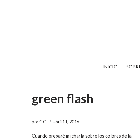
Saltar
al
contenido
INICIO
SOBR
green flash
por
C.C.
abril 11, 2016
Cuando preparé mi charla sobre los colores de la