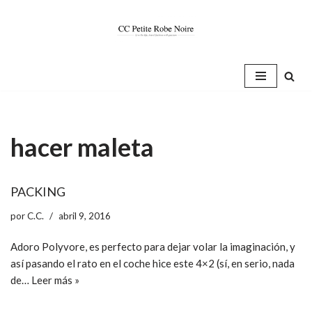
Saltar
al
contenido
hacer maleta
PACKING
por
C.C.
abril 9, 2016
Adoro Polyvore, es perfecto para dejar volar la imaginación, y
así pasando el rato en el coche hice este 4×2 (sí, en serio, nada
de…
Leer más »