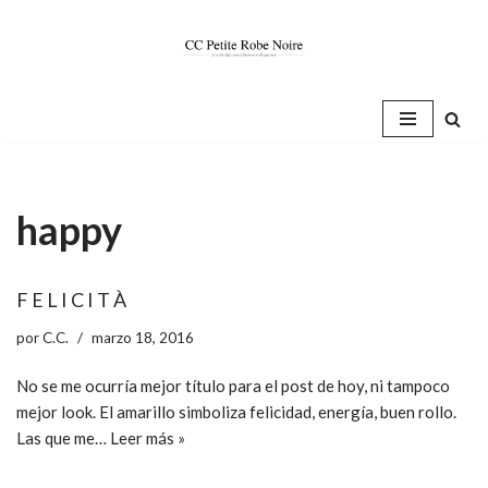
Saltar
al
contenido
happy
F E L I C I T À
por
C.C.
marzo 18, 2016
No se me ocurría mejor título para el post de hoy, ni tampoco
mejor look. El amarillo simboliza felicidad, energía, buen rollo.
Las que me…
Leer más »