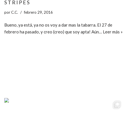
S T R I P E S
por
C.C.
febrero 29, 2016
Bueno, ya está, ya no os voy a dar mas la tabarra. El 27 de
febrero ha pasado, y creo (creo) que soy apta! Aún…
Leer más »
ccpetiterobe