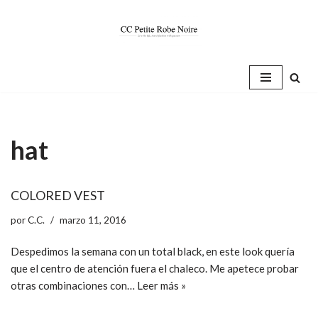
Saltar
al
contenido
hat
COLORED VEST
por
C.C.
marzo 11, 2016
Despedimos la semana con un total black, en este look quería
que el centro de atención fuera el chaleco. Me apetece probar
otras combinaciones con…
Leer más »