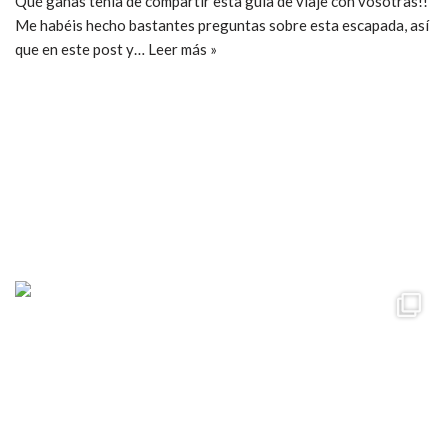
Qué ganas tenía de compartir esta guía de viaje con vosotras!!
Me habéis hecho bastantes preguntas sobre esta escapada, así
que en este post y…
Leer más »
ccpetiterobe