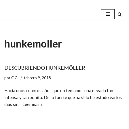
Saltar
al
contenido
hunkemoller
DESCUBRIENDO HUNKEMÖLLER
por
C.C.
febrero 9, 2018
Hacía unos cuantos años que no teníamos una nevada tan
intensa y tan bonita. De lo fuerte que ha sido he estado varios
días sin…
Leer más »