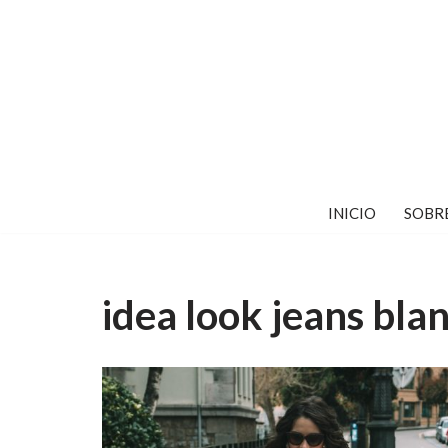
Saltar
al
contenido
INICIO
SOBR
idea look jeans bla