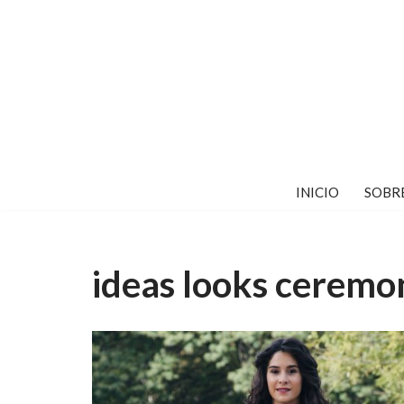
Saltar
al
contenido
INICIO
SOBR
ideas looks ceremo