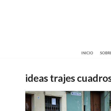
Saltar
al
contenido
INICIO
SOBR
ideas trajes cuadro