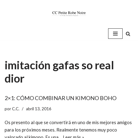
Saltar
al
contenido
imitación gafas so real
dior
2×1: CÓMO COMBINAR UN KIMONO BOHO
por
C.C.
abril 13, 2016
Os presento al que se convertirá en uno de mis mejores amigos
para los próximos meses. Realmente tenemos muy poco
valorado al kimono. Es una…
Leer más »