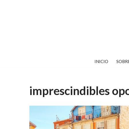
Saltar
al
contenido
INICIO
SOBR
imprescindibles op