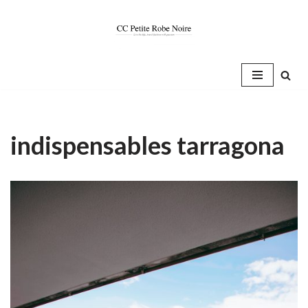
Saltar
al
contenido
indispensables tarragona