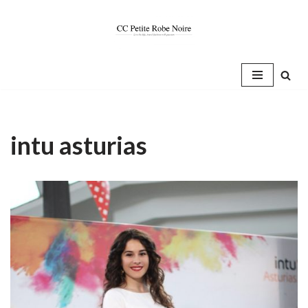
Saltar
al
contenido
intu asturias