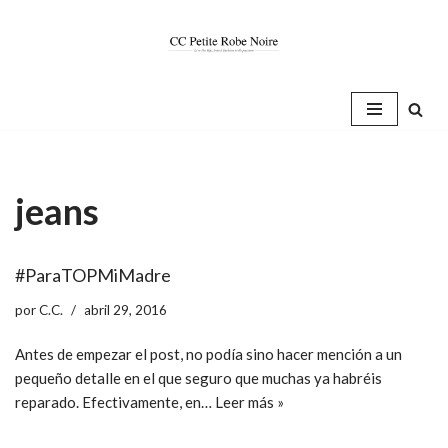
Saltar
al
contenido
jeans
#ParaTOPMiMadre
por
C.C.
abril 29, 2016
Antes de empezar el post, no podía sino hacer mención a un
pequeño detalle en el que seguro que muchas ya habréis
reparado. Efectivamente, en…
Leer más »