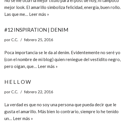
No se me ocurría mejor título para el post de hoy, ni tampoco
mejor look. El amarillo simboliza felicidad, energía, buen rollo.
Las que me…
Leer más »
#12 INSPIRATION | DENIM
por
C.C.
febrero 25, 2016
Poca importancia se le da al denim. Evidentemente no seré yo
(con el nombre de mi blog) quien reniegue del vestidito negro,
pero oigan, que…
Leer más »
H E L L O W
por
C.C.
febrero 22, 2016
La verdad es que no soy una persona que pueda decir que le
gusta el amarillo. Más bien lo contrario, siempre lo he tenido
un…
Leer más »