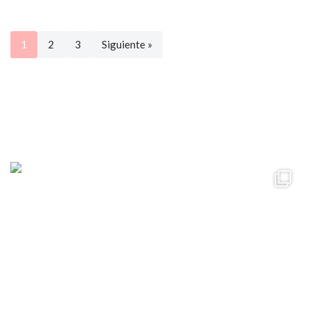
1
2
3
Siguiente »
ccpetiterobe