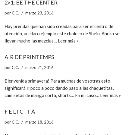
2×1: BE THE CENTER
por
C.C.
marzo 23, 2016
Hay prendas que han sido creadas para ser el centro de
atención, un claro ejemplo este chaleco de Shein. Ahora se
llevan mucho las mezclas…
Leer más »
AIR DE PRINTEMPS
por
C.C.
marzo 21, 2016
Bienvenida primavera! Para muchas de vosotras esto
significará ir poco a poco dando paso a las chaquetitas,
camisetas de manga corta, shorts… En mi caso…
Leer más »
F E L I C I T À
por
C.C.
marzo 18, 2016