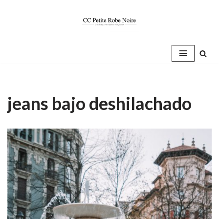
Saltar
al
contenido
jeans bajo deshilachado