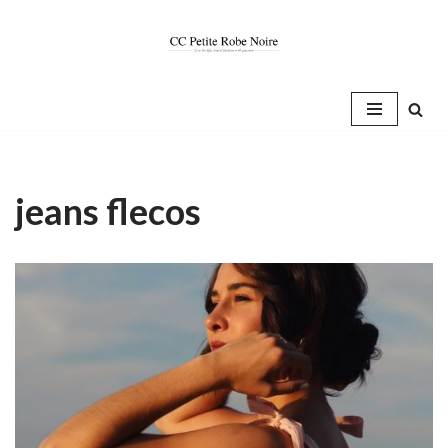
Saltar
al
contenido
jeans flecos