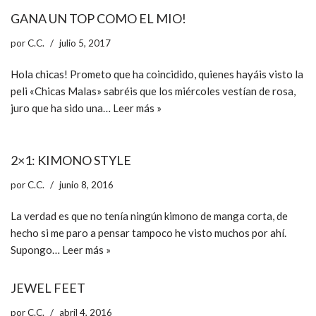
GANA UN TOP COMO EL MIO!
por
C.C.
julio 5, 2017
Hola chicas! Prometo que ha coincidido, quienes hayáis visto la
peli «Chicas Malas» sabréis que los miércoles vestían de rosa,
juro que ha sido una…
Leer más »
2×1: KIMONO STYLE
por
C.C.
junio 8, 2016
La verdad es que no tenía ningún kimono de manga corta, de
hecho si me paro a pensar tampoco he visto muchos por ahí.
Supongo…
Leer más »
JEWEL FEET
por
C.C.
abril 4, 2016