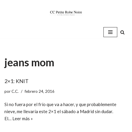
Saltar
al
contenido
jeans mom
2×1: KNIT
por
C.C.
febrero 24, 2016
Si no fuera por el frío que va a hacer, y que probablemente
nieve, me llevaría este 2×1 el sábado a Madrid sin dudar.
El…
Leer más »