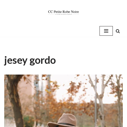
Saltar
al
contenido
jesey gordo