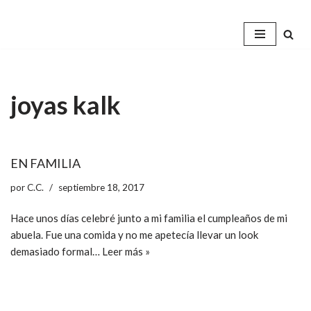
Saltar
al
contenido
joyas kalk
EN FAMILIA
por
C.C.
septiembre 18, 2017
Hace unos días celebré junto a mi familia el cumpleaños de mi
abuela. Fue una comida y no me apetecía llevar un look
demasiado formal…
Leer más »