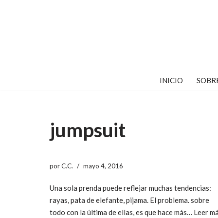
Saltar
al
contenido
INICIO
SOBR
jumpsuit
por
C.C.
mayo 4, 2016
Una sola prenda puede reflejar muchas tendencias:
rayas, pata de elefante, pijama. El problema. sobre
todo con la última de ellas, es que hace más…
Leer m