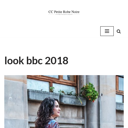
Saltar
al
contenido
look bbc 2018