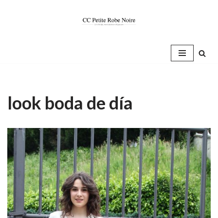
Saltar
al
contenido
look boda de día