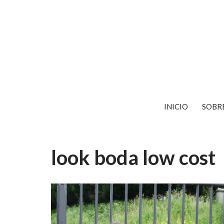
Saltar
al
contenido
INICIO
SOBR
look boda low cost