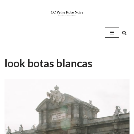
Saltar
al
contenido
look botas blancas