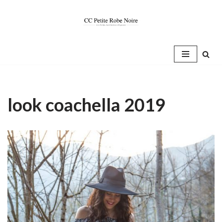
Saltar
al
contenido
look coachella 2019