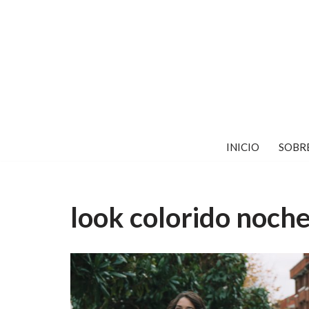
Saltar
al
contenido
INICIO
SOBR
look colorido noche