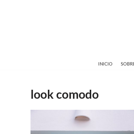
Saltar
al
contenido
INICIO
SOBR
look comodo