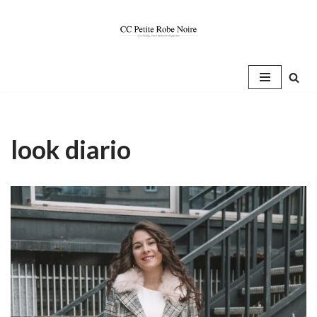
Saltar
al
contenido
look diario