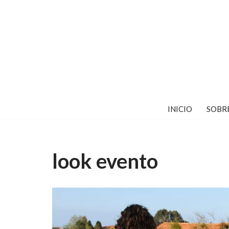
Saltar
al
contenido
INICIO
SOBR
look evento