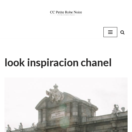
Saltar
al
contenido
look inspiracion chanel