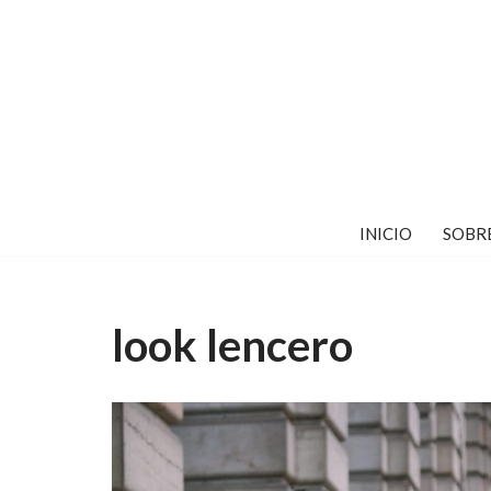
Saltar
al
contenido
INICIO
SOBR
look lencero