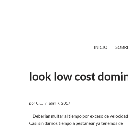
Saltar
al
contenido
INICIO
SOBR
look low cost domi
por
C.C.
abril 7, 2017
Deberían multar al tiempo por exceso de velocidad
Casi sin darnos tiempo a pestañear ya tenemos de