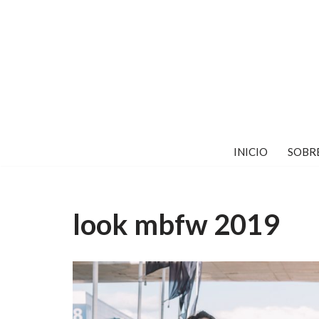
Saltar
al
contenido
INICIO
SOBR
look mbfw 2019