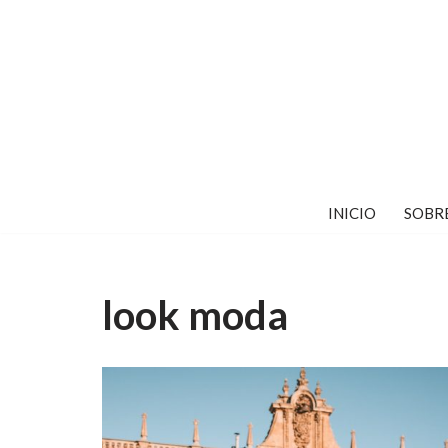
Saltar
al
contenido
INICIO
SOBR
look moda