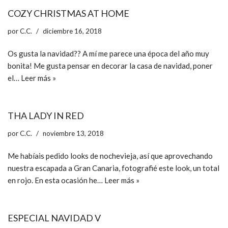
COZY CHRISTMAS AT HOME
por
C.C.
diciembre 16, 2018
Os gusta la navidad?? A mí me parece una época del año muy
bonita! Me gusta pensar en decorar la casa de navidad, poner
el…
Leer más »
THA LADY IN RED
por
C.C.
noviembre 13, 2018
Me habíais pedido looks de nochevieja, así que aprovechando
nuestra escapada a Gran Canaria, fotografié este look, un total
en rojo. En esta ocasión he…
Leer más »
ESPECIAL NAVIDAD V