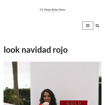
Saltar
al
contenido
look navidad rojo