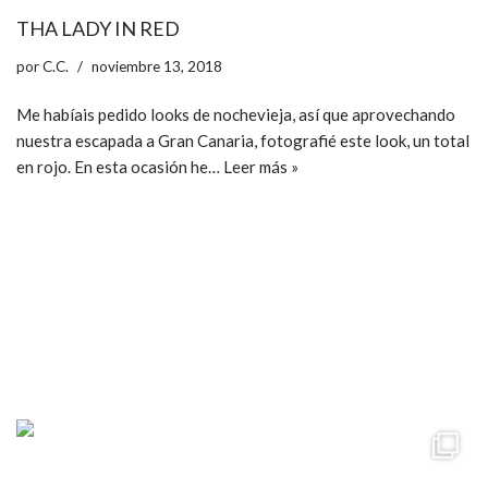
THA LADY IN RED
por
C.C.
noviembre 13, 2018
Me habíais pedido looks de nochevieja, así que aprovechando
nuestra escapada a Gran Canaria, fotografié este look, un total
en rojo. En esta ocasión he…
Leer más »
ccpetiterobe