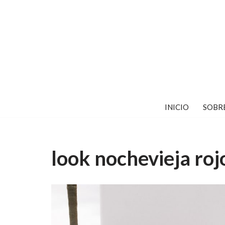
Saltar
al
contenido
INICIO
SOBR
look nochevieja roj