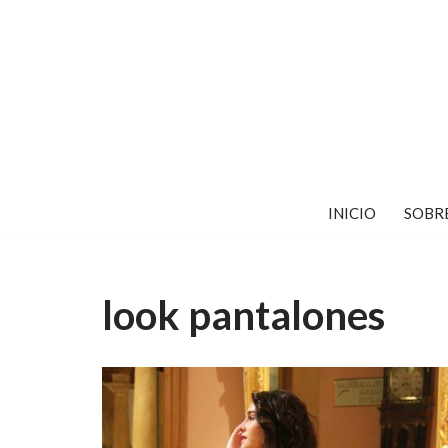
Saltar
al
contenido
INICIO
SOBR
look pantalones