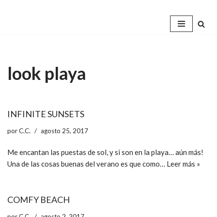
Saltar
al
contenido
look playa
INFINITE SUNSETS
por
C.C.
agosto 25, 2017
Me encantan las puestas de sol, y si son en la playa… aún más!
Una de las cosas buenas del verano es que como…
Leer más »
COMFY BEACH
por
C.C.
agosto 2, 2017