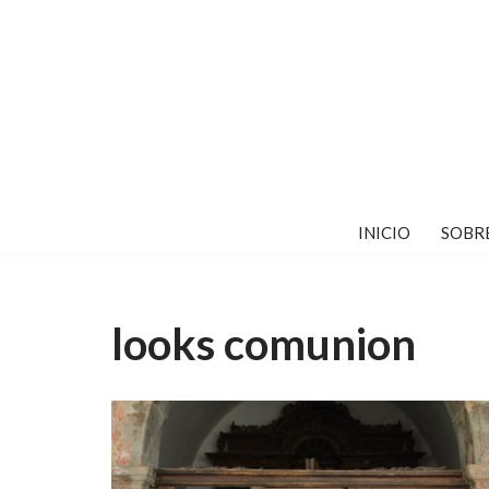
Saltar
al
contenido
INICIO
SOBR
looks comunion