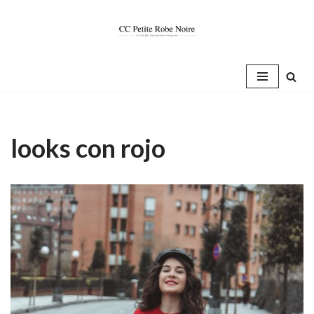
Saltar
al
contenido
looks con rojo