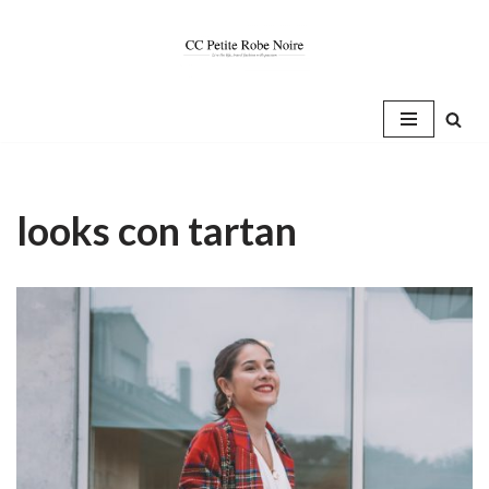
Saltar
al
contenido
looks con tartan