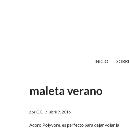
Saltar
al
contenido
INICIO
SOBR
maleta verano
por
C.C.
abril 9, 2016
Adoro Polyvore, es perfecto para dejar volar la