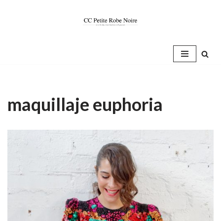
Saltar
al
contenido
maquillaje euphoria