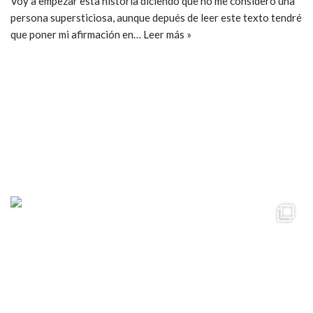
Voy a empezar esta historia diciendo que no me considero una
persona supersticiosa, aunque depués de leer este texto tendré
que poner mi afirmación en…
Leer más »
ccpetiterobe