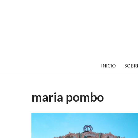
Saltar
al
contenido
INICIO
SOBR
maria pombo