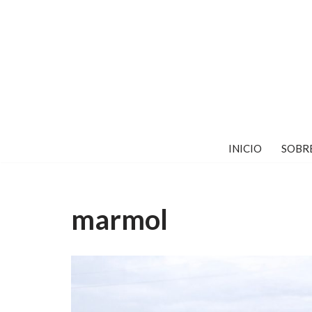
Saltar
al
contenido
INICIO
SOBR
marmol